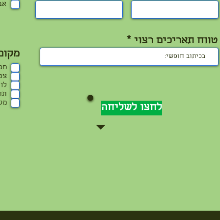
אב
טווח תאריכים רצוי
מקום
מפ
צפו
לו
תח
מק
לחצו לשליחה