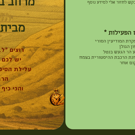
מרחב ב
קש לחזור אלי למידע נוסף
מבית 
ח
 הפעילות
*
ו
קדת המודיעין הסורי
ב
ן הגולן
רוצים "לב
ה
ע הר הגעש בנטל
נת הרכבת ההיסטורית בצמח
יש לכם 
ום אחר
עלילת הסיפ
הרמ
והכי כיף