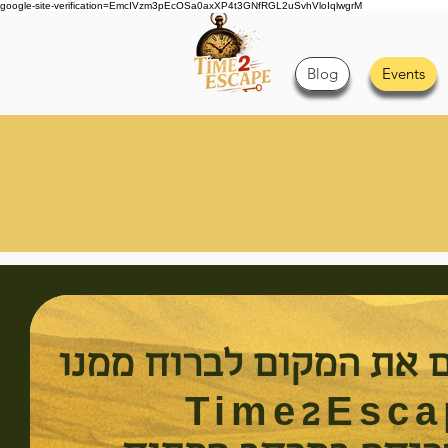
google-site-verification=EmcIVzm3pEcOSa0axXP4t3GNfRGL2uSvhVloIqlwgrM
Blog
Events
 את המקום לברוח ממנו
Time2Esca