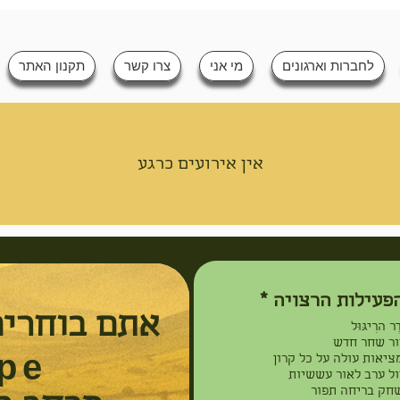
לחברות וארגונים
מי אני
צרו קשר
תקנון האתר
אין אירועים כרגע
ח
פעילות הרצויה
*
ו
אתם בוחרים
ֶר הרִיגּוּל
ב
ור שחר חדש
ה
ציאות עולה על כל קרון
pe
ול ערב לאור עששיות
חק בריחה תפור