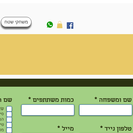
050-4066800
משחקי שטח
שם ומשפחה
כמות משתתפים
שם ה
שֶׁד
סי
המ
טי
טלפון נייד
מייל
מש