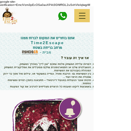
google-site-
verification=EmcIVzm3pEcOSa0axXP4t3GNfRGL2uSvhVloIqlwgrM
050-4066800
אתם בוח
רים את המקום לברוח ממנו
Time
2
Escape
מרחב בריחה בשטח
מבית -
אז איך זה עובד ?
דמויות עלילת המשחק מלוות אתכם "און ליין" במהלך המשחק.
הטאבלטים שלנו או הסמארטפונים שלכם מפעילים את אפליקציית המשחק
המנהלת בעבורכם את המשימות.
בין המשימות גם: הרכבת פאזל, צפייה במשקפי VR, צילום מול מסך בד ירוק
שמגלה את הרמז ועוד...
תיבות אוצר הנעולות במנעול דיגיטאלי – תחבאנה בתוכן רמזים ומשימות
נוספות..
באמצעות ליקוט ופענוח כל הרמזים מצליחים להרכיב את קוד הפענוח