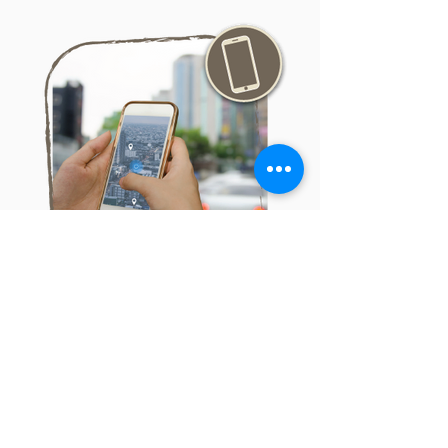
ח
שם הפעילות הרצויה
*
ו
שֶׁדֶר הרִיגּוּל
ב
סיור שחר חדש