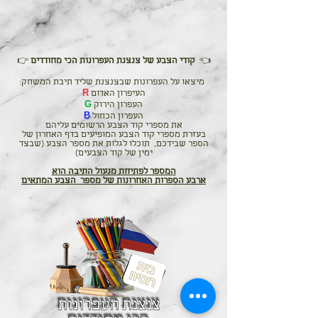
google-site-
verification=EmcIVzm3pEcOSa0axXP4t3GNfRGL2uSvhVloIqlwgrM
👈
קודי הצבע של צנצנת העפרונות הכי מחודדים
👉
:מיצאו על העפרונות שבצנצנת שליד תיבת המשחק
העיפרון האדום
R
העפרון הירוק
G
העפרון הכחול
B
את מספרי קוד הצבע הרשומים עליהם
בעזרת מספרי קוד הצבע המופיעים בדף האחרון של
הספר שבידכם, תוכלו לגלות את מספר הצבע (שבצד
ימין של קוד הצבעים)
המספר לפתיחת מנעול התיבה הוא
ארבע הספרות האחרונות של מספר הצבע המתאים