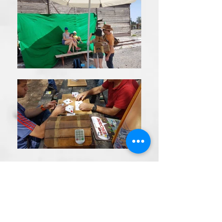
ח
שם הפעילות הרצויה
*
ו
שֶׁדֶר הרִיגּוּל
ב
סיור שחר חדש
ה
המציאות עולה על כל קרון