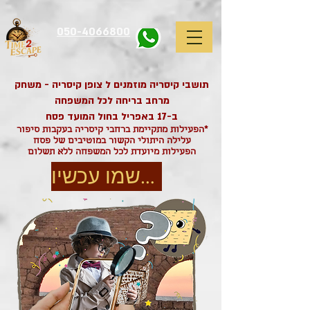
google-site-
verification=EmcIVzm3pEcOSa0axXP4t3GNfRGL2uSvhVloIqlwgrM
050-4066800
תושבי קיסריה מוזמנים ל צופן קיסריה - משחק
מרחב בריחה לכל המשפחה
ב-17 באפריל בחול המועד פסח
*הפעילות מתקיימת ברחבי קיסריה בעקבות סיפור
עלילה היתולי הקשור במוטיבים של פסח
הפעילות מיועדת לכל המשפחה ללא תשלום
הרשמו עכשיו