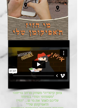
!צופן קיסריה" משחק מרחב בריחה
משפחתי וסודי במיוחד"
עליכם לאתר את
מי ש... "הזיז
ת'אפיקומן שלי"